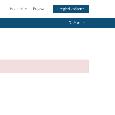
Hrvatski
Prijava
Pregled košarice
Račun