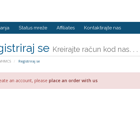
anja
Status mreže
Affiliates
Kontaktirajte nas
istriraj se
Kreirajte račun kod nas. . .
 WHMCS
Registriraj se
eate an account, please
place an order with us