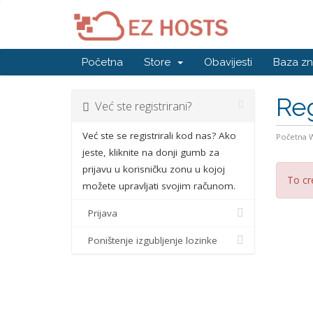
Početna
Store
Obavijesti
Baza zn
Reg
Već ste registrirani?
Već ste se registrirali kod nas? Ako
Početna
jeste, kliknite na donji gumb za
prijavu u korisničku zonu u kojoj
To cr
možete upravljati svojim računom.
Prijava
Poništenje izgubljenje lozinke