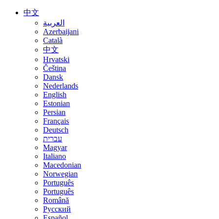
中文
العربية
Azerbaijani
Català
中文
Hrvatski
Čeština
Dansk
Nederlands
English
Estonian
Persian
Français
Deutsch
עברית
Magyar
Italiano
Macedonian
Norwegian
Português
Português
Română
Русский
Español