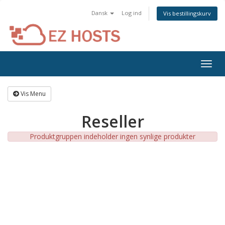
Dansk
Log ind
Vis bestillingskurv
Togg
navig
Vis Menu
Reseller
Produktgruppen indeholder ingen synlige produkter