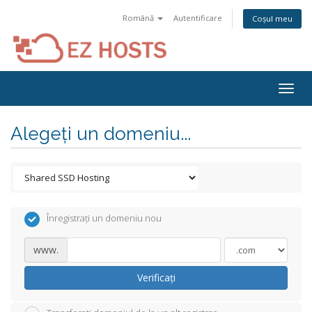
Română
Autentificare
Coșul meu
Togg
navig
Alegeți un domeniu...
Înregistrați un domeniu nou
www.
Verificați