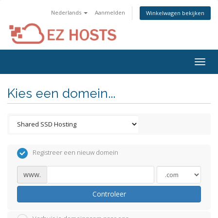
Nederlands
Aanmelden
Winkelwagen bekijken
Togg
navig
Kies een domein...
Registreer een nieuw domein
www.
Controleer