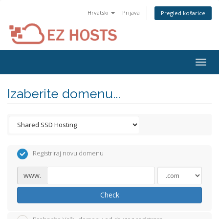
Hrvatski
Prijava
Pregled košarice
Togg
navig
Izaberite domenu...
Registriraj novu domenu
www.
Check