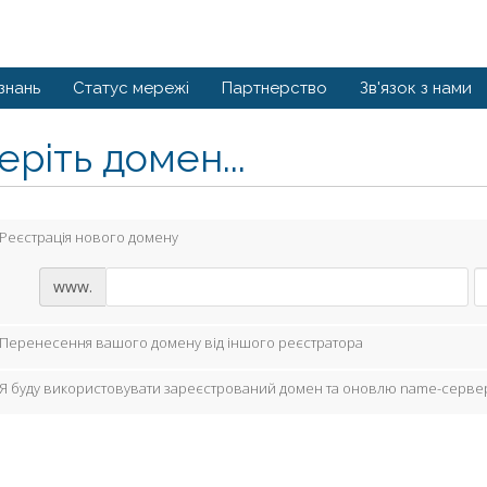
знань
Статус мережі
Партнерство
Зв'язок з нами
ріть домен...
Реєстрація нового домену
www.
Перенесення вашого домену від іншого реєстратора
Я буду використовувати зареєстрований домен та оновлю name-серве