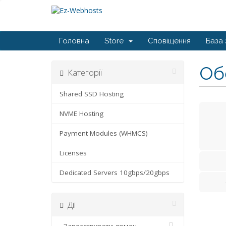
Головна
Store
Сповіщення
База 
Обе
Категорії
Shared SSD Hosting
NVME Hosting
Payment Modules (WHMCS)
Licenses
Dedicated Servers 10gbps/20gbps
Дії