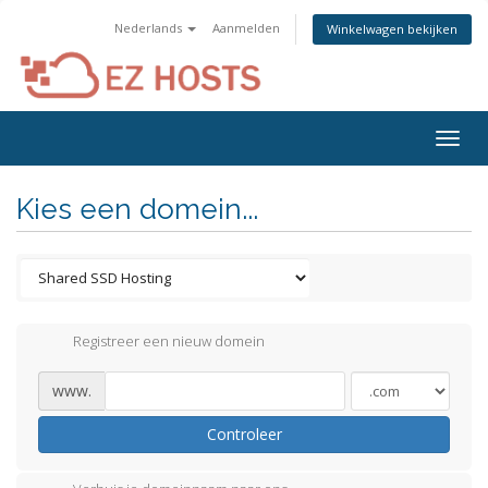
Nederlands
Aanmelden
Winkelwagen bekijken
Togg
navig
Kies een domein...
Registreer een nieuw domein
www.
Controleer